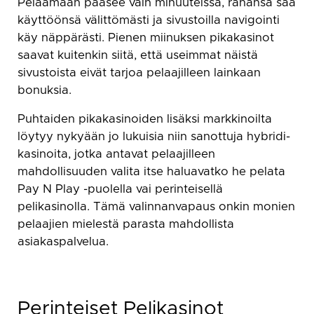
Pelaamaan pääsee vain minuuteissa, rahansa saa
käyttöönsä välittömästi ja sivustoilla navigointi
käy näppärästi. Pienen miinuksen pikakasinot
saavat kuitenkin siitä, että useimmat näistä
sivustoista eivät tarjoa pelaajilleen lainkaan
bonuksia.
Puhtaiden pikakasinoiden lisäksi markkinoilta
löytyy nykyään jo lukuisia niin sanottuja hybridi-
kasinoita, jotka antavat pelaajilleen
mahdollisuuden valita itse haluavatko he pelata
Pay N Play -puolella vai perinteisellä
pelikasinolla. Tämä valinnanvapaus onkin monien
pelaajien mielestä parasta mahdollista
asiakaspalvelua.
Perinteiset Pelikasinot