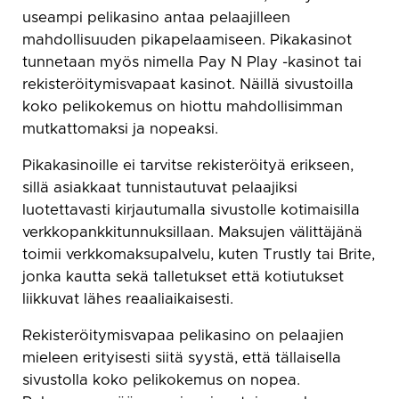
useampi pelikasino antaa pelaajilleen
mahdollisuuden pikapelaamiseen. Pikakasinot
tunnetaan myös nimella Pay N Play -kasinot tai
rekisteröitymisvapaat kasinot. Näillä sivustoilla
koko pelikokemus on hiottu mahdollisimman
mutkattomaksi ja nopeaksi.
Pikakasinoille ei tarvitse rekisteröityä erikseen,
sillä asiakkaat tunnistautuvat pelaajiksi
luotettavasti kirjautumalla sivustolle kotimaisilla
verkkopankkitunnuksillaan. Maksujen välittäjänä
toimii verkkomaksupalvelu, kuten Trustly tai Brite,
jonka kautta sekä talletukset että kotiutukset
liikkuvat lähes reaaliaikaisesti.
Rekisteröitymisvapaa pelikasino on pelaajien
mieleen erityisesti siitä syystä, että tällaisella
sivustolla koko pelikokemus on nopea.